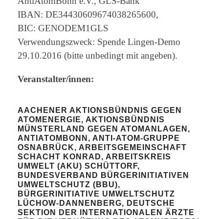
AntiAtomBonn e.V., GLS-Bank
IBAN: DE34430609674038265600,
BIC: GENODEM1GLS
Verwendungszweck: Spende Lingen-Demo
29.10.2016 (bitte unbedingt mit angeben).
Veranstalter/innen:
AACHENER AKTIONSBÜNDNIS GEGEN
ATOMENERGIE, AKTIONSBÜNDNIS
MÜNSTERLAND GEGEN ATOMANLAGEN,
ANTIATOMBONN, ANTI-ATOM-GRUPPE
OSNABRÜCK, ARBEITSGEMEINSCHAFT
SCHACHT KONRAD, ARBEITSKREIS
UMWELT (AKU) SCHÜTTORF,
BUNDESVERBAND BÜRGERINITIATIVEN
UMWELTSCHUTZ (BBU),
BÜRGERINITIATIVE UMWELTSCHUTZ
LÜCHOW-DANNENBERG, DEUTSCHE
SEKTION DER INTERNATIONALEN ÄRZTE