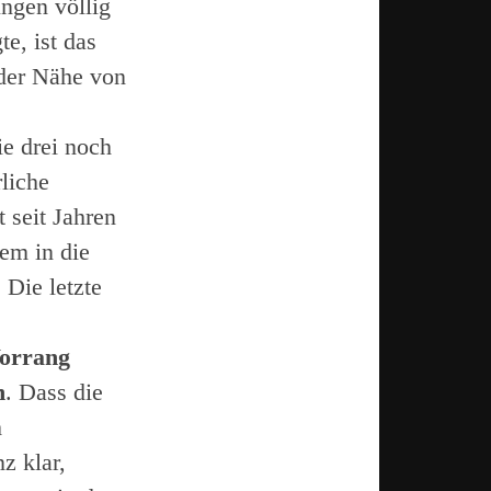
ngen völlig
te, ist das
 der Nähe von
ie drei noch
liche
seit Jahren
em in die
 Die letzte
Vorrang
n
. Dass die
m
z klar,