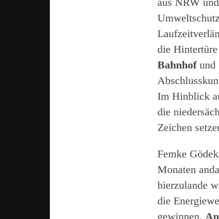
aus NRW und 
Umweltschutz 
Laufzeitverlä
die Hintertüre
Bahnhof
und 
Abschlusskund
Im Hinblick a
die niedersäch
Zeichen setze
Femke Gödeker
Monaten anda
hierzulande wi
die Energiew
gewinnen.
An