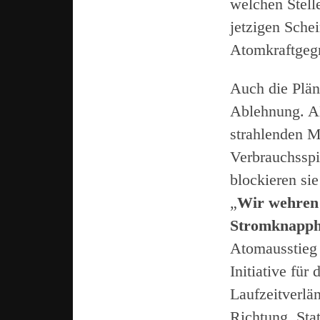
welchen Stell
jetzigen Sche
Atomkraftgeg
Auch die Plän
Ablehnung. AK
strahlenden M
Verbrauchsspit
blockieren sie
„
Wir wehren 
Stromknapphe
Atomausstieg 
Initiative für
Laufzeitverlä
Richtung. Sta