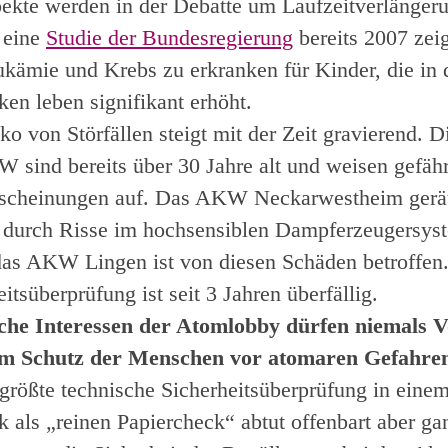
pekte werden in der Debatte um Laufzeitverlängeru
e eine
Studie der Bundesregierung
bereits 2007 zeig
ukämie und Krebs zu erkranken für Kinder, die in
en leben signifikant erhöht.
o von Störfällen steigt mit der Zeit gravierend. D
 sind bereits über 30 Jahre alt und weisen gefähr
scheinungen auf. Das AKW Neckarwestheim gerät 
durch Risse im hochsensiblen Dampferzeugersyst
das AKW Lingen ist von diesen Schäden betroffen.
itsüberprüfung ist seit 3 Jahren überfällig.
iche Interessen der Atomlobby dürfen niemals 
em Schutz der Menschen vor atomaren Gefahre
rößte technische Sicherheitsüberprüfung in eine
 als „reinen Papiercheck“ abtut offenbart aber gan