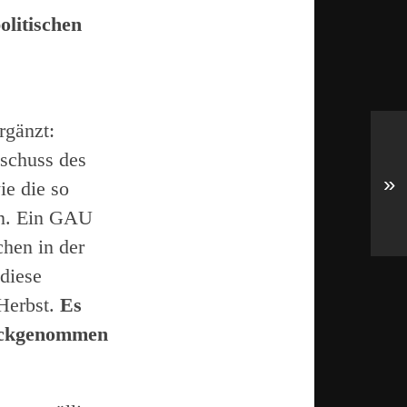
litischen
rgänzt:
eschuss des
»
ie die so
nn. Ein GAU
hen in der
diese
 Herbst.
Es
rückgenommen
“