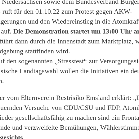
Niedersachsen sowie dem Bundesverband Bürgeri
ruft für den 01.10.22 zum Protest gegen AKW-
ngerungen und den Wiedereinstieg in die Atomkraf
 auf.
Die Demonstration startet um 13:00 Uhr 
führt dann durch die Innenstadt zum Marktplatz, 
gebung stattfinden wird.
uf den sogenannten „Stresstest“ zur Versorgungssi
sische Landtagswahl wollen die Initiativen ein de
n.
 vom Elternverein Restrisiko Emsland erklärt: „D
uernden Versuche von CDU/CSU und FDP, Atomk
eder gesellschaftsfähig zu machen sind ein Fronta
ende und verzweifelte Bemühungen, Wählerstimm
gesichts