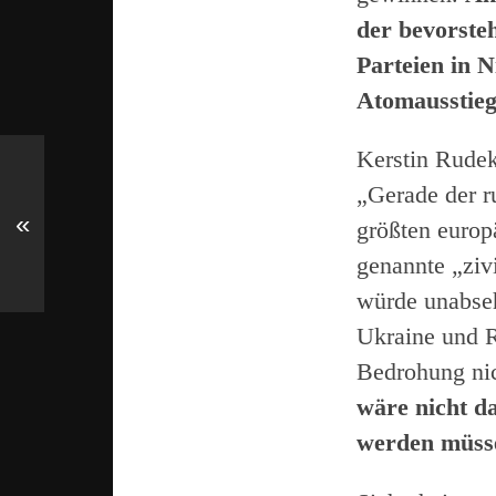
der bevorste
Parteien in N
Atomausstieg
Kerstin Rude
„Gerade der r
«
größten europ
genannte „ziv
würde unabseh
Ukraine und 
Bedrohung nic
wäre nicht d
werden müssen