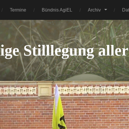
Termine
Bündnis AgiEL
Archiv
Da
tige Stilllegung all