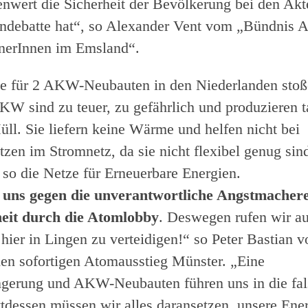
enwert die Sicherheit der Bevölkerung bei den Akt
indebatte hat“, so Alexander Vent vom „Bündnis 
nerInnen im Emsland“.
e für 2 AKW-Neubauten in den Niederlanden stoß
W sind zu teuer, zu gefährlich und produzieren t
üll. Sie liefern keine Wärme und helfen nicht bei
zen im Stromnetz, da sie nicht flexibel genug sind
 so die Netze für Erneuerbare Energien.
uns gegen die unverantwortliche Angstmachere
it durch die Atomlobby
. Deswegen rufen wir au
hier in Lingen zu verteidigen!“ so Peter Bastian v
 den sofortigen Atomausstieg Münster. „Eine
ngerung und AKW-Neubauten führen uns in die fa
ttdessen müssen wir alles daransetzen, unsere Ene