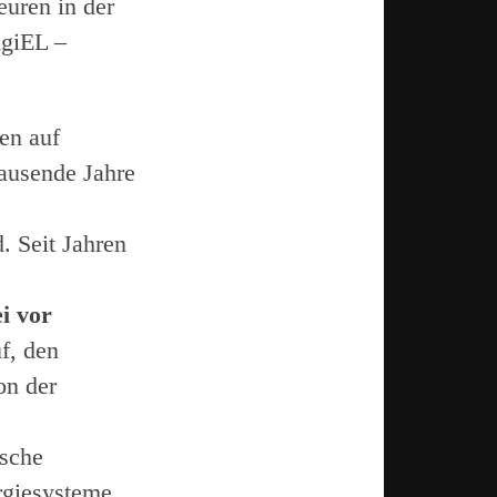
euren in der
AgiEL –
en auf
ausende Jahre
. Seit Jahren
i vor
f, den
on der
lsche
rgiesysteme