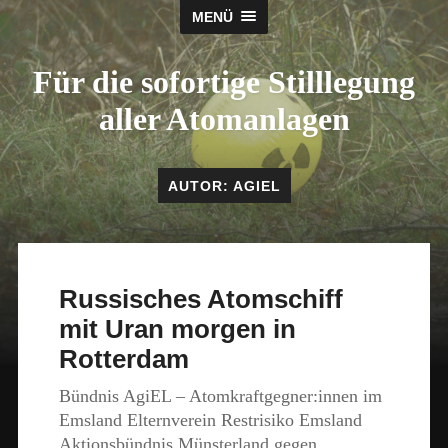
MENÜ
Für die sofortige Stilllegung
aller Atomanlagen
AUTOR:
AGIEL
Russisches Atomschiff
mit Uran morgen in
Rotterdam
Bündnis AgiEL – Atomkraftgegner:innen im
Emsland Elternverein Restrisiko Emsland
Aktionsbündnis Münsterland gegen