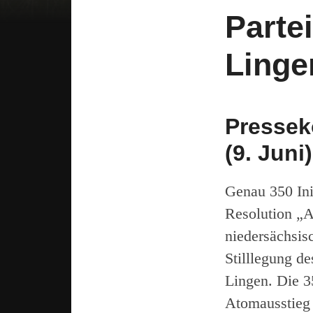
Parte
Linge
Pressek
(9. Juni
Genau 350 Init
Resolution „A
niedersächsis
Stilllegung d
Lingen. Die 35
Atomausstieg 