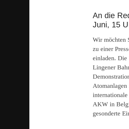
An die Re
Juni, 15 U
Wir möchten S
zu einer Pres
einladen. Die
Lingener Bahn
Demonstration
Atomanlagen i
international
AKW in Belgie
gesonderte Ei