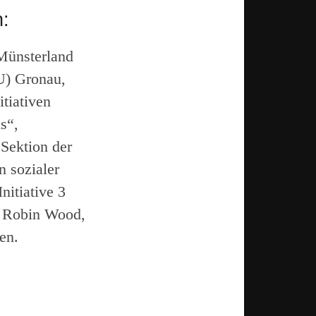
:
Münsterland
U) Gronau,
tiativen
s“,
Sektion der
n sozialer
nitiative 3
, Robin Wood,
en.