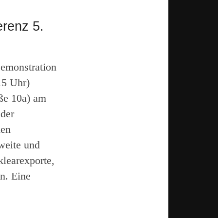
erenz 5.
Demonstration
15 Uhr)
aße 10a) am
 der
den
weite und
klearexporte,
n. Eine