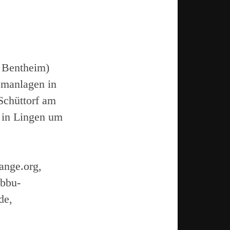
t Bentheim)
omanlagen in
Schüttorf am
i in Lingen um
ange.org,
bbu-
de,