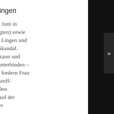
Lingen
 Juni in
gien) sowie
 Lingen und
Skandal.
»
 kann und
unterbinden –
 fordern Frau
toff-
Den
auf der
er