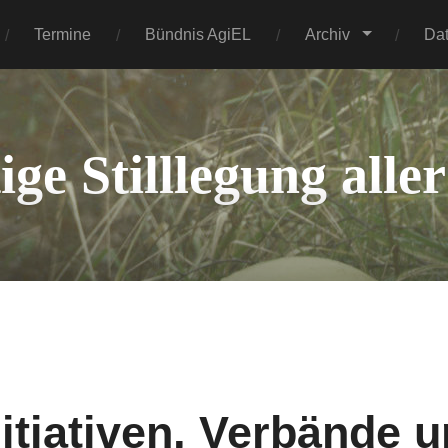
Termine
Bündnis AgiEL
Archiv
Da
tige Stilllegung all
nitiativen, Verbände 