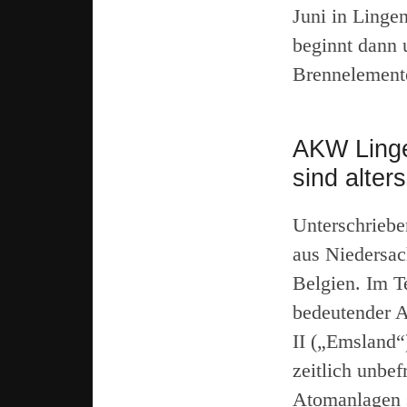
Juni in Linge
beginnt dann 
Brennelemente
AKW Linge
sind alte
Unterschriebe
aus Niedersac
Belgien. Im Te
bedeutender 
II („Emsland“
zeitlich unbef
Atomanlagen s