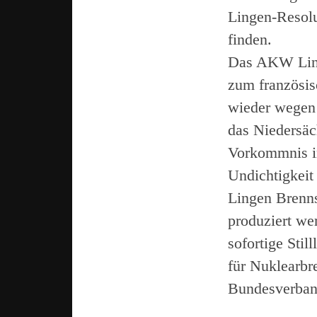
Lingen-Resolu
finden.
Das AKW Linge
zum französi
wieder wegen 
das Niedersä
Vorkommnis i
Undichtigkeit 
Lingen Brenns
produziert we
sofortige Sti
für Nuklearbr
Bundesverban