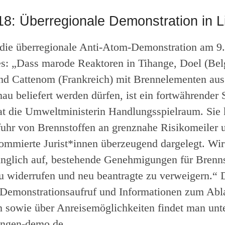
18: Überregionale Demonstration in 
 die überregionale Anti-Atom-Demonstration am 9.
es: „Dass marode Reaktoren in Tihange, Doel (Bel
nd Cattenom (Frankreich) mit Brennelementen aus
au beliefert werden dürfen, ist ein fortwährender 
at die Umweltministerin Handlungsspielraum. Sie
uhr von Brennstoffen an grenznahe Risikomeiler 
ommierte Jurist*innen überzeugend dargelegt. Wir
inglich auf, bestehende Genehmigungen für Brenns
u widerrufen und neu beantragte zu verweigern.“ 
 Demonstrationsaufruf und Informationen zum Abl
 sowie über Anreisemöglichkeiten findet man unt
ingen-demo.de.