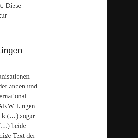
t. Diese
zur
Lingen
anisationen
derlanden und
ernational
s AKW Lingen
rik (…) sogar
 (…) beide
dige Text der