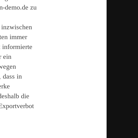
en-demo.de zu
 inzwischen
ten immer
 informierte
 ein
 wegen
 dass in
erke
deshalb die
 Exportverbot