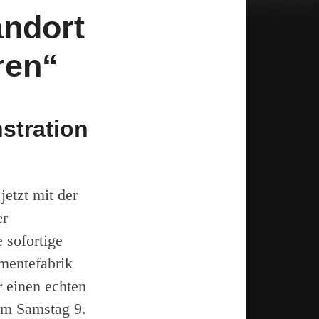
andort
ren“
stration
jetzt mit der
er
so­fortige
ente­fabrik
r einen echten
am Samstag 9.