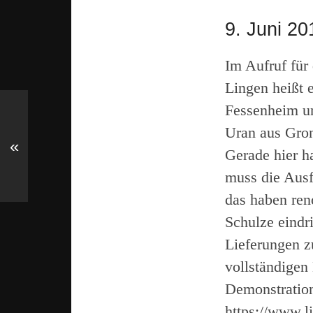
9. Juni 20
Im Aufruf für
Lingen heißt 
Fessenheim u
Uran aus Gron
«
Gerade hier h
muss die Ausf
das haben ren
Schulze eindr
Lieferungen z
vollständigen
Demonstration
https://www.l